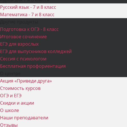
Русский язык - 7 и 8 класс
Математика - 7 и 8 класс
Другие продукты
Подготовка к ОГЭ - 8 класс
Итоговое сочинение
ЕГЭ для взрослых
ЕГЭ для выпускников колледжей
Сессия с психологом
Бесплатная профориентация
О центре
Акция «Приведи друга»
Стоимость курсов
ОГЭ и ЕГЭ
Скидки и акции
О школе
Наши преподаватели
Отзывы