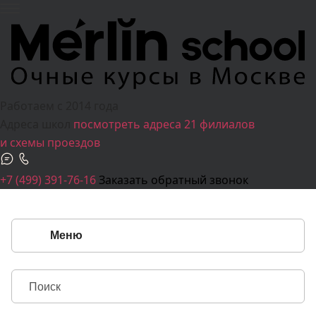
Работаем c 2014 года
Адреса школ
посмотреть адреса 21 филиалов
и схемы проездов
+7 (499) 391-76-16
Заказать обратный звонок
Меню