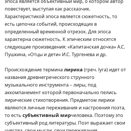
эпоса является объективный мир, о котором автор
повествует, выступая как рассказчик.
Характеристикой эпоса является сюжетность, то
есть цепочка событий, происходящих в
определенный временной отрезок. Для эпоса
характерна сюжетность. К эпическим относятся
следующие произведения: «Капитанская дочка» А.С.
Пушкина, «Отцы и дети» И.С. Тургенева и др.
Происхождение термина
лирика
(греч. lyra) идет от
названия древнегреческого струнного
музыкального инструмента – лиры, под
аккомпанемент которой первоначально пелись
лирические стихотворения. Предметом лирики
являются личные переживания и настроения поэта,
то есть
субъективный мир
человека. Поэтому это
субъективный род литературы. Поэт выражает свои
чувства, свои мысли, свои переживания.