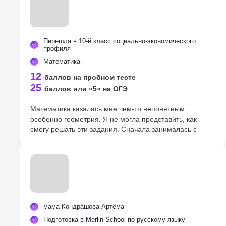
Перешла в 10-й класс социально-экономического
профиля
Математика
12
баллов на пробном тесте
25
баллов или «5» на ОГЭ
Математика казалась мне чем-то непонятным,
особенно геометрия. Я не могла представить, как
смогу решать эти задания. Сначала занималась с
репетитором, но особых результатов не было. Время
поджимало, родители решили записать меня на курсы
подготовки в Мерлин. Сначала я думала, что это будет
скучно и сложно, но оказалось всё наоборот! На
занятиях мы постоянно решали примеры и задачи.
Преподаватель хорошо пояснял все темы. Мы много
практиковались, запоминали формулы, и со временем
мама Кондрашова Артёма
я вникла и почувствовала уверенность в своих силах.
Теперь учусь в десятом классе, на экономическом
Подготовка в Merlin School по русскому языку