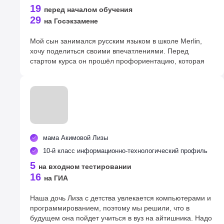
профиле, куда прошла по результатам ОГЭ.
19
перед началом обучения
29
на Госэкзамене
Мой сын занимался русским языком в школе Merlin,
хочу поделиться своими впечатлениями. Перед
стартом курса он прошёл профориентацию, которая
помогла ему лучше понять свои сильные стороны и
куда поступить. Уроки проходили в мини-группе, детям
уделяли достаточно внимания, они могли задавать
вопросы и сразу же получать разъяснения,
отрабатывали номера по каждой теме. Очень удобной
оказалась система онлайн-дневников, где можно было
отслеживать успехи Артёма. Кроме того, регулярно
мама Акимовой Лизы
проводились пробники в формате ОГЭ, а потом
разбирались ошибки. Мы очень благодарны центру за
10-й класс информационно-технологический профиль
хорошую подготовку.
5
на входном тестировании
16
на ГИА
Наша дочь Лиза с детства увлекается компьютерами и
программированием, поэтому мы решили, что в
будущем она пойдет учиться в вуз на айтишника. Надо