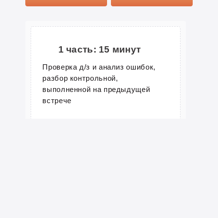
ПРОЧИТАТЬ ПОЛНОСТЬЮ
ГБОУ №1524 выпускница 2016
Годичный курс
МИРЭА
1 часть: 15 минут
Итоги
Проверка д/з и анализ ошибок,
разбор контрольной,
Входящий тест:
35
выполненной на предыдущей
Госэкзамен:
84 баллов
встрече
ПРОЧИТАТЬ ПОЛНОСТЬЮ
Томилина Лариса
Николаевна
Преподаёт курсы по обществу,
истории
Кандидат исторических наук,
составляет методические материалы