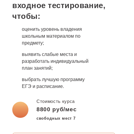
входное тестирование,
РУДН
чтобы:
Итоги
оценить уровень владения
Мельниченко Сергей
школьным материалом по
До занятий:
35
Геннадьевич
предмету;
ЕГЭ:
90 баллов
Преподаёт физику и
выявить слабые места и
информатику
разработать индивидуальный
ПРОЧИТАТЬ ПОЛНОСТЬЮ
план занятий;
Работает в 1-м МОК
выбрать лучшую программу
Готовит к экзаменам и олимпиадам
ЕГЭ и расписание.
Стоимость курса
ПРОЧИТАТЬ ПОЛНОСТЬЮ
8800 руб/мес
свободных мест
7