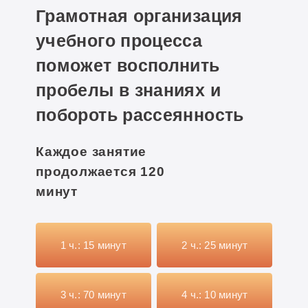
Грамотная организация
До:
20
После:
88 баллов
учебного процесса
поможет восполнить
ПРОЧИТАТЬ ПОЛНОСТЬЮ
пробелы в знаниях и
побороть рассеянность
Каждое занятие
Мартин Дэйвид
продолжается 120
Преподаёт английский язык
минут
Готовит к экзамену по собственным
техникам
1 ч.: 15 минут
2 ч.: 25 минут
Опыт работы в образовательных
центрах
Петряку Кристина
3 ч.: 70 минут
4 ч.: 10 минут