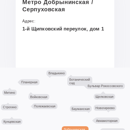
Метро Добрынинская /
обществоведенье
Серпуховская
Адрес:
28 учеников набрали максимальные 100
1-й Щипковский переулок, дом 1
баллов
Готовит к олимпиадам и экзаменам
ПРОЧИТАТЬ ПОЛНОСТЬЮ
Владыкино
Шевчук Милена
Ботанический
Планерная
сад
ГБОУ №2026
Бульвар Рокоссовского
Митино
МГУ
Щелковская
Войковская
Полежаевская
Строгино
Новогиреево
Бауманская
Результаты
Авиамоторная
Кунцевская
Первичная диагностика:
30
Добрынинская