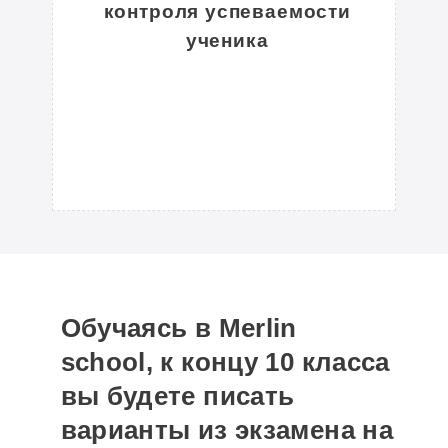
контроля успеваемости
До начала уроков:
31
ученика
На ЕГЭ:
98
ПРОЧИТАТЬ ПОЛНОСТЬЮ
Обучаясь в Merlin
school, к концу 10 класса
вы будете писать
Собинов Алексей
варианты из экзамена на