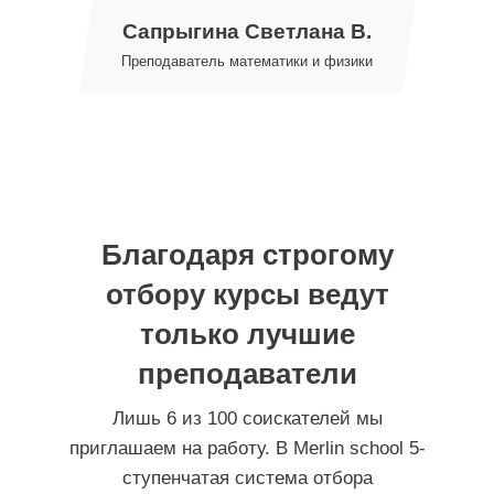
каждом ученике
Сапрыгина Светлана В.
Преподаватель математики и физики
Печников Алексей
Завершил учёбу в 2019 г. - МАОУ
12, Щёлково
Благодаря строгому
Двухлетнее обучение
Обучаем только по актуальной программе
отбору курсы ведут
МГУ
Учитывая все нововведения в ЕГЭ на текущий
момент времени.
только лучшие
преподаватели
Результат
Первичная диагностика:
22
Лишь 6 из 100 соискателей мы
Сдал ЕГЭ на:
96 баллов
приглашаем на работу. В Merlin school 5-
ступенчатая система отбора