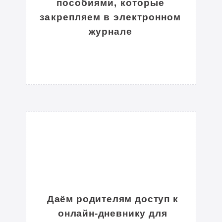
пособиями, которые
Преподаёт биологию и
закрепляем в электронном
географию
журнале
Эксперт ЕГЭ
Защитила кандидатскую диссертацию
ПРОЧИТАТЬ ПОЛНОСТЬЮ
Оленева Елизавета
Выпускница Школы «Созвездие»
2-годичное обучение
МИФИ
Даём родителям доступ к
онлайн-дневнику для
Итоговые баллы