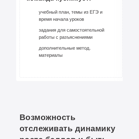
старта
2-х годовой курс
учебный план, темы из ЕГЭ и
Сеченовский университет
время начала уроков
ПРОЧИТАТЬ ПОЛНОСТЬЮ
задания для самостоятельной
работы с разъяснениями
Итоги
дополнительные метод.
До занятий:
34
материалы
ЕГЭ:
95
ПРОЧИТАТЬ ПОЛНОСТЬЮ
Логачёва Мария
Возможность
Владимировна
отслеживать динамику
Педагог по английскому языку