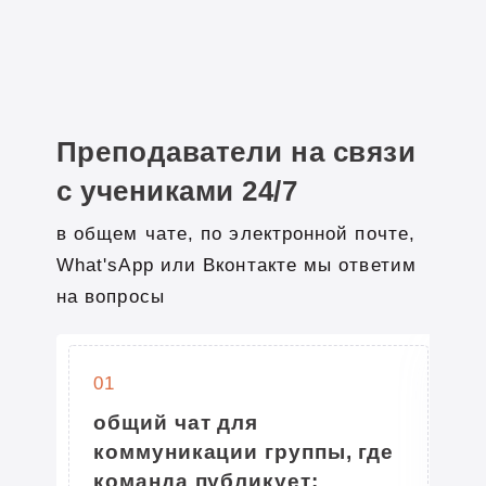
ЕГЭ:
87 баллов
ПРОЧИТАТЬ ПОЛНОСТЬЮ
Преподаватели на связи
с учениками 24/7
в общем чате, по электронной почте,
What'sApp или Вконтакте мы ответим
Ершова Мария
на вопросы
Андреевна
Преподаватель математики
01
Безручкин Александр
общий чат для
Опыт работы в УЦ
коммуникации группы, где
Успешно готовит к экзамену
Домодедовский лицей №3 аттестат
команда публикует:
старшеклассников даже с низкого
2022