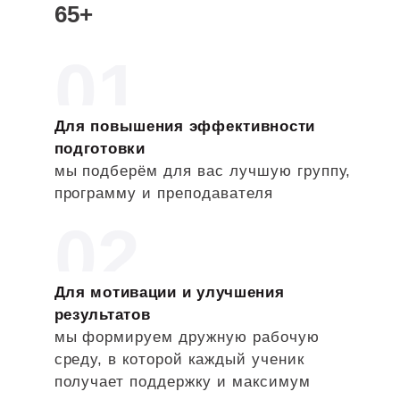
СОШ «Покровский квартал»
65+
завершил учёбу в 2024 г.
Двухгодичная подготовка
01
МГТУ им. Баумана
Для повышения эффективности
Итоги
подготовки
мы подберём для вас лучшую группу,
Входящий срез знаний:
17
программу и преподавателя
ЕГЭ:
92
02
ПРОЧИТАТЬ ПОЛНОСТЬЮ
Для мотивации и улучшения
результатов
мы формируем дружную рабочую
среду, в которой каждый ученик
получает поддержку и максимум