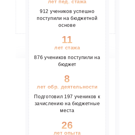
лет пед. стажа
Разрабатывает образовательные
Итоги
912 учеников успешно
программы и методические пособия
поступили на бюджетной
До уроков:
24
Эксперт ЕГЭ
основе
На ЕГЭ:
87 баллов
11
ПРОЧИТАТЬ ПОЛНОСТЬЮ
ПРОЧИТАТЬ ПОЛНОСТЬЮ
лет стажа
876 учеников поступили на
бюджет
8
лет обр. деятельности
Подготовил 197 учеников к
зачислению на бюджетные
места
26
Макарычева Татьяна
Геннадьевна
лет опыта