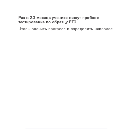
МБОУ №12 завершила учёбу в
2024
Раз в 2-3 месяца ученики пишут пробное
2-летний курс
тестирование по образцу ЕГЭ
зачислена в ВШЭ
Чтобы оценить прогресс и определить наиболее
слабые места
Итоги
В начале:
31
Балл на ЕГЭ:
91
ПРОЧИТАТЬ ПОЛНОСТЬЮ
Вовлекаем в образовательный процесс и
мотивируем на успех
Наши преподаватели задействуют
эффективные психологические методики и
создают дружелюбную атмосферу с заботой о