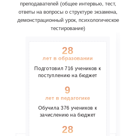
ПРОЧИТАТЬ ПОЛНОСТЬЮ
преподавателей (общее интервью, тест,
ответы на вопросы о структуре экзамена,
демонстрационный урок, психологическое
тестирование)
28
лет в образовании
Подготовил 716 учеников к
поступлению на бюджет
9
Кружкова Ника
лет в педагогике
Туманов Евгений
Геннадьевич
Обучила 376 учеников к
школа «Лефортово» выпускница
зачислению на бюджет
2х-годовой курс
Преподаватель физики,
РГГУ
информатики
28