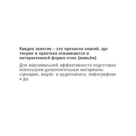
Итоги
Вводный тест:
28
Балл на ЕГЭ:
89
ПРОЧИТАТЬ ПОЛНОСТЬЮ
Каждое занятие – это прокачка знаний, где
теория и практика осваиваются в
интерактивной форме очно (живьём)
Для максимальной эффективности подготовки
используем дополнительные материалы:
сценарии, видео- и аудиозаписи, инфографики
и др.
Букшина Дарья