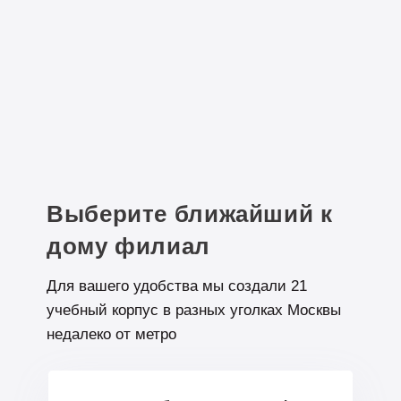
для вузов
Работает в УЦ и университете
ПРОЧИТАТЬ ПОЛНОСТЬЮ
Подунов Александр
Окончил школу «Лидер» в 2021
Двухгодовой курс
МГЮА
Выберите ближайший к
дому филиал
Итоговые баллы
Перед обучением:
32
Для вашего удобства мы создали 21
На ЕГЭ:
91 баллов
учебный корпус в разных уголках Москвы
недалеко от метро
Стадиков Сергей
ПРОЧИТАТЬ ПОЛНОСТЬЮ
Викторович
Преподаёт историю и