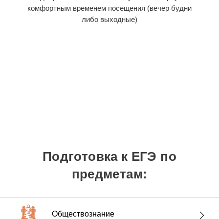
комфортным временем посещения (вечер будни
либо выходные)
Подготовка к ЕГЭ по
предметам:
Наши преподаватели научат
Обществознание
правильно решать актуальные