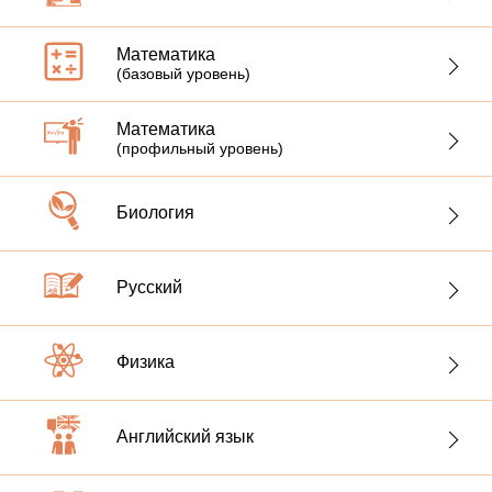
задания
Математика
(базовый уровень)
Мы подготовили сотни учеников, которые
поступили на бюджетные места в престижные вузы
Математика
(профильный уровень)
Биология
Русский
Физика
Английский язык