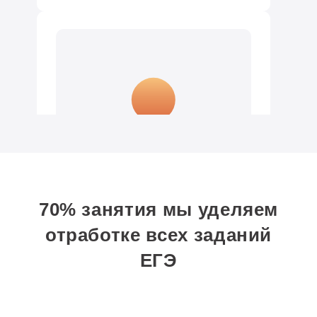
Перевёртов Даниил
70% занятия мы уделяем
Окончил ГБОУ №705 в 2016
отработке всех заданий
Двухгодичная программа
ЕГЭ
РНИМУ