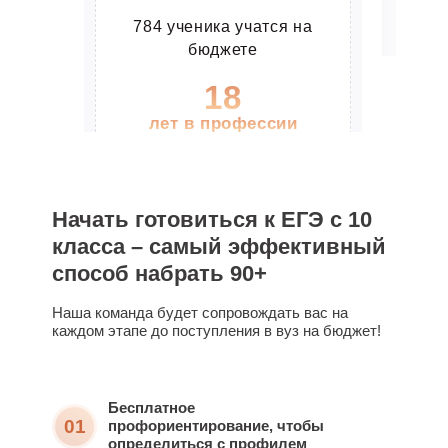
Носенко Наталья
Преподаёт физику и
784 ученика учатся на
бюджете
математику
МОУ СОШ №3 Лыткарино
Выпуск двадцать первого года
18
МИРЭА
Работает в институте и старшей школе
лет в профессии
Занимается подготовкой к олимпиадным
1059 старшеклассников
заданиям и ЕГЭ
Итоги
смогли поступить на
бюджетные места
Перед началом курса:
40
Начать готовиться к ЕГЭ с 10
ПРОЧИТАТЬ ПОЛНОСТЬЮ
Сдала ЕГЭ на:
91 балл
35
класса – самый эффективный
способ набрать 90+
лет в этой сфере
ПРОЧИТАТЬ ПОЛНОСТЬЮ
Подготовила 1278
Наша команда будет сопровождать вас на
каждом этапе до поступления в вуз на бюджет!
выпускников к
поступлению на
бюджетные программы
Бесплатное
26
01
профориентирование, чтобы
определиться с профилем