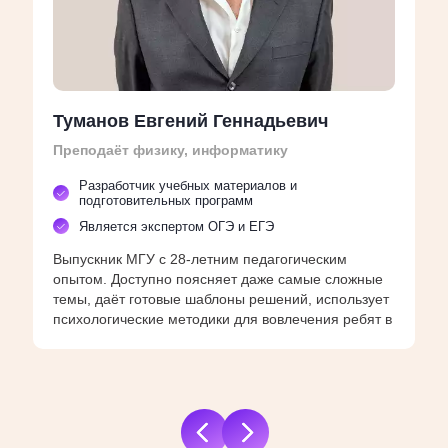
Туманов Евгений Геннадьевич
М
Преподаёт физику, информатику
В
Разработчик учебных материалов и
подготовительных программ
Является экспертом ОГЭ и ЕГЭ
Д
Выпускник МГУ с 28-летним педагогическим
у
опытом. Доступно поясняет даже самые сложные
и
темы, даёт готовые шаблоны решений, использует
у
психологические методики для вовлечения ребят в
учёбу.