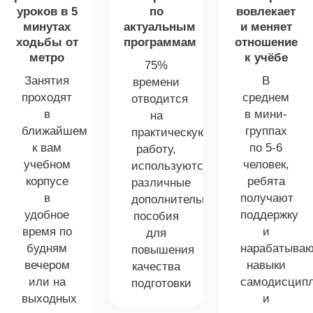
уроков в 5
по
вовлекает
минутах
актуальным
и меняет
ходьбы от
программам
отношение
метро
к учёбе
75%
Занятия
В
времени
проходят
среднем
отводится
в
в мини-
на
ближайшем
группах
практическую
к вам
по 5-6
работу,
учебном
человек,
используются
корпусе
ребята
различные
в
получают
дополнительные
удобное
поддержку
пособия
время по
и
для
будням
нарабатыва
повышения
вечером
навыки
качества
или на
самодисцип
подготовки
выходных
и