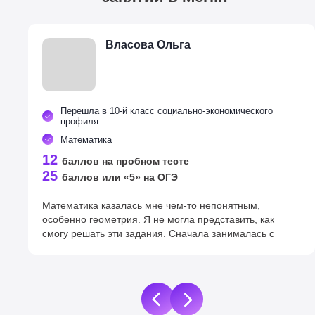
Власова Ольга
Перешла в 10-й класс социально-экономического
профиля
Математика
12
баллов на пробном тесте
25
баллов или «5» на ОГЭ
Математика казалась мне чем-то непонятным,
особенно геометрия. Я не могла представить, как
смогу решать эти задания. Сначала занималась с
репетитором, но особых результатов не было. Время
поджимало, родители решили записать меня на курсы
подготовки в Мерлин. Сначала я думала, что это будет
скучно и сложно, но оказалось всё наоборот! На
занятиях мы постоянно решали примеры и задачи.