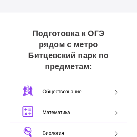
Преподаватель хорошо пояснял все темы. Мы много
практиковались, запоминали формулы, и со временем
я вникла и почувствовала уверенность в своих силах.
Теперь учусь в десятом классе, на экономическом
профиле, куда прошла по результатам ОГЭ.
Подготовка к ОГЭ
рядом с метро
Битцевский парк по
предметам:
Обществознание
Математика
Биология