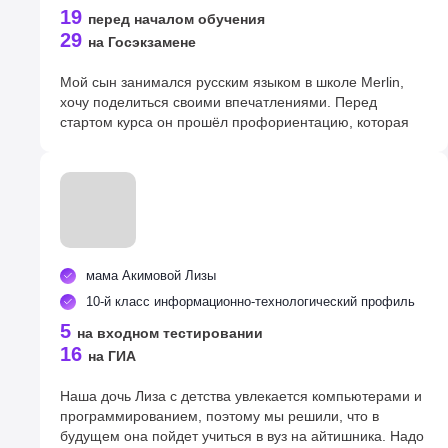
профиле, куда прошла по результатам ОГЭ.
19
перед началом обучения
29
на Госэкзамене
Мой сын занимался русским языком в школе Merlin,
хочу поделиться своими впечатлениями. Перед
стартом курса он прошёл профориентацию, которая
помогла ему лучше понять свои сильные стороны и
куда поступить. Уроки проходили в мини-группе, детям
уделяли достаточно внимания, они могли задавать
вопросы и сразу же получать разъяснения,
отрабатывали номера по каждой теме. Очень удобной
оказалась система онлайн-дневников, где можно было
отслеживать успехи Артёма. Кроме того, регулярно
мама Акимовой Лизы
проводились пробники в формате ОГЭ, а потом
разбирались ошибки. Мы очень благодарны центру за
10-й класс информационно-технологический профиль
хорошую подготовку.
5
на входном тестировании
16
на ГИА
Наша дочь Лиза с детства увлекается компьютерами и
программированием, поэтому мы решили, что в
будущем она пойдет учиться в вуз на айтишника. Надо