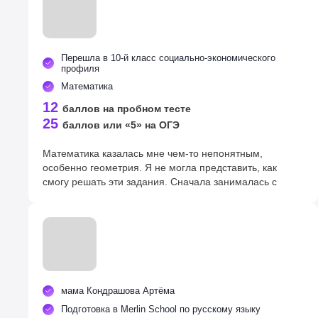
Перешла в 10-й класс социально-экономического
профиля
Математика
12
баллов на пробном тесте
25
баллов или «5» на ОГЭ
Математика казалась мне чем-то непонятным,
особенно геометрия. Я не могла представить, как
смогу решать эти задания. Сначала занималась с
репетитором, но особых результатов не было. Время
поджимало, родители решили записать меня на курсы
подготовки в Мерлин. Сначала я думала, что это будет
скучно и сложно, но оказалось всё наоборот! На
занятиях мы постоянно решали примеры и задачи.
Преподаватель хорошо пояснял все темы. Мы много
практиковались, запоминали формулы, и со временем
мама Кондрашова Артёма
я вникла и почувствовала уверенность в своих силах.
Теперь учусь в десятом классе, на экономическом
Подготовка в Merlin School по русскому языку