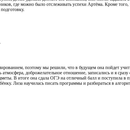
вников, где можно было отслеживать успехи Артёма. Кроме того
 подготовку.
ь
мированием, поэтому мы решили, что в будущем она пойдет учит
ась атмосфера, доброжелательное отношение, записались и я сра
едметы. В итоге она сдала ОГЭ на отличный балл и поступила в 
ебёнку. Лиза научилась писать программы и разбираться в алгори