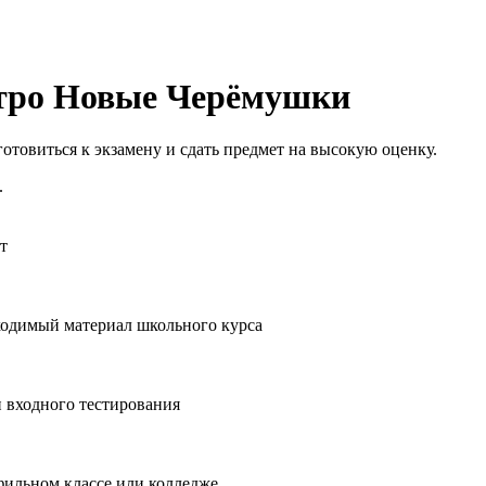
етро Новые Черёмушки
отовиться к экзамену и сдать предмет на высокую оценку.
.
т
бходимый материал школьного курса
и входного тестирования
фильном классе или колледже