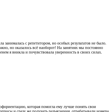
ла занималась с репетитором, но особых результатов не было.
ожно, но оказалось всё наоборот! На занятиях мы постоянно
нем я вникла и почувствовала уверенность в своих силах.
рофориентацию, которая помогла ему лучше понять свои
опросы и сразу же получать разъяснения, отрабатывали номера