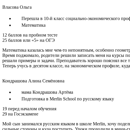
Власова Ольга
Перешла в 10-й класс социально-экономического про
Математика
12
баллов на пробном тесте
25
баллов или «5» на ОГЭ
Математика казалась мне чем-то непонятным, особенно геометри
Время поджимало, родители решили записать меня на курсы под
решали примеры и задачи. Преподаватель хорошо пояснял все т
Теперь учусь в десятом классе, на экономическом профиле, куд
Кондрашова Алина Семёновна
мама Кондрашова Артёма
Подготовка в Merlin School по русскому языку
19
перед началом обучения
29
на Госэкзамене
Мой сын занимался русским языком в школе Merlin, хочу поде
сильные стороны и куда поступить. Уроки проходили в мини-гр