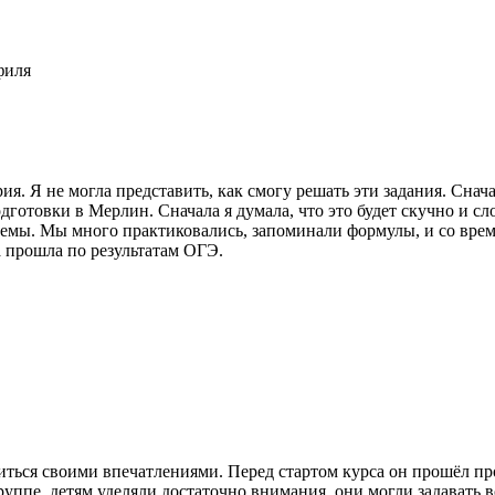
филя
я. Я не могла представить, как смогу решать эти задания. Снача
готовки в Мерлин. Сначала я думала, что это будет скучно и сл
емы. Мы много практиковались, запоминали формулы, и со време
а прошла по результатам ОГЭ.
литься своими впечатлениями. Перед стартом курса он прошёл п
уппе, детям уделяли достаточно внимания, они могли задавать в