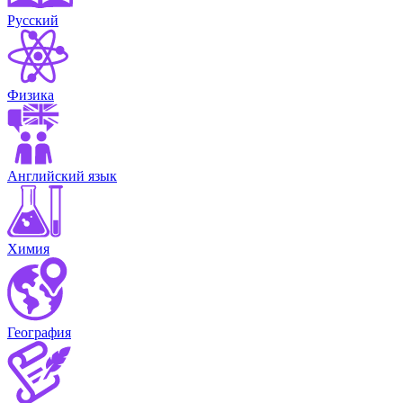
Русский
Физика
Английский язык
Химия
География