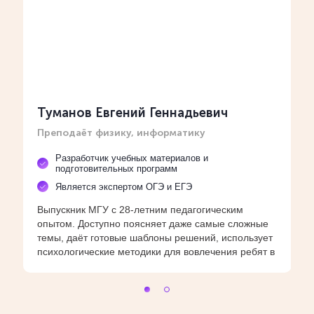
Туманов Евгений Геннадьевич
М
Преподаёт физику, информатику
В
Разработчик учебных материалов и
подготовительных программ
Является экспертом ОГЭ и ЕГЭ
Д
Выпускник МГУ с 28-летним педагогическим
в
опытом. Доступно поясняет даже самые сложные
п
темы, даёт готовые шаблоны решений, использует
р
психологические методики для вовлечения ребят в
учёбу.