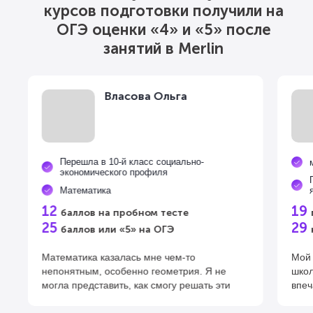
курсов подготовки получили на
ОГЭ оценки «4» и «5» после
занятий в Merlin
Власова Ольга
Перешла в 10-й класс социально-
экономического профиля
Математика
12
19
баллов на пробном тесте
25
29
баллов или «5» на ОГЭ
Математика казалась мне чем-то
Мой 
непонятным, особенно геометрия. Я не
школ
могла представить, как смогу решать эти
впеч
задания. Сначала занималась с
прош