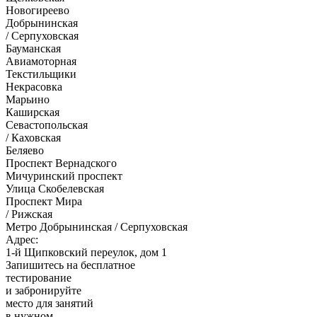
Новогиреево
Добрынинская
/ Серпуховская
Бауманская
Авиамоторная
Текстильщики
Некрасовка
Марьино
Каширская
Севастопольская
/ Каховская
Беляево
Проспект Вернадского
Мичуринский проспект
Улица Скобелевская
Проспект Мира
/ Рижская
Метро Добрынинская / Серпуховская
Адрес:
1-й Щипковский переулок, дом 1
Запишитесь на бесплатное
тестирование
и забронируйте
место для занятий
в нужном