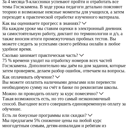
За 4 месяца 9-классники успевают пройти и отработать все
темы Госэкзамена. В ходе урока педагоги детально поясняют
теорию и возможные неясные моменты для учащихся, а затем
переходят к практической отработке изученного материала.
Как вы оцениваете прогресс в знаниях?
На каждом уроке мы ставим оценки в электронный дневник
за самостоятельную работу, диктант по терминологии и д/з, а
также вносим итоги промежуточных пробных тестов. Вы
можете следить за успехами своего ребёнка онлайн в любое
удобное время.
Сколько занимает практическая часть?
75 % времени уходит на отработку номеров всех частей
Госэкзамена. Дополнительно мы даём на дом задания, которые
затем проверяем, делаем разбор ошибок, отвечаем на вопросы.
Как оплачивать обучение?
Вы можете оплатить наличными деньгами или перевести
необходимую сумму на счёт в банке по реквизитам школы.
Можно ли проводить оплату за курс помесячно?
Такая возможность есть, но это самый неэкономичный
способ. Выгоднее всего совершить единовременную оплату за
обучение.
Есть ли бонусные программы или скидки?
Мы предлагаем 5% снижение цены на любой курс
многодетным семьям, детям-инвалидам и ребятам из