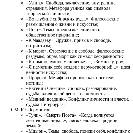
«Узник». Свобода, заключение, внутренние
страдания. Метафора узника как символа
творческой личности;
«Во глубине сибирских руд...». Философские
размышления о жизни и искусстве;
«Поэт». Темы: предназначение поэта,
общественное признание;
«К Чаадаеву». Дружба, призыв к свободе,
патриотизм;
«К морю». Стремление к свободе, философские
раздумья, образ моря как символ бескрайности;
«Я помню чудное мгновенье...», «Зимнее утро»;
«Я памятник себе воздвиг нерукотворный...», идея
вечности искусства;
«Пророк». Метафора пророка как носителя
истины;
«Евгений Онегин». Любовь, разочарование,
судьба, влияние общества на личность;
«Медный всадник». Конфликт личности и власти,
судьба Петербурга.
М. Ю. Лермонтов:
«Тучи», «Смерть Поэта», «Когда волнуется
желтеющая нива...», связь человека с родной
землёй;
«Мцыри». Темы: свобода, поиски себя, конфликт с