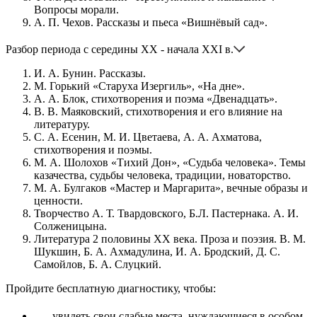
Вопросы морали.
А. П. Чехов. Рассказы и пьеса «Вишнёвый сад».
Разбор периода с середины XX - начала XXI в.
И. А. Бунин. Рассказы.
М. Горький «Старуха Изергиль», «На дне».
А. А. Блок, стихотворения и поэма «Двенадцать».
В. В. Маяковский, стихотворения и его влияние на
литературу.
С. А. Есенин, М. И. Цветаева, А. А. Ахматова,
стихотворения и поэмы.
М. А. Шолохов «Тихий Дон», «Судьба человека». Темы
казачества, судьбы человека, традиции, новаторство.
М. А. Булгаков «Мастер и Маргарита», вечные образы и
ценности.
Творчество А. Т. Твардовского, Б.Л. Пастернака. А. И.
Солженицына.
Литература 2 половины XX века. Проза и поэзия. В. М.
Шукшин, Б. А. Ахмадулина, И. А. Бродский, Д. С.
Самойлов, Б. А. Слуцкий.
Пройдите бесплатную диагностику, чтобы:
увидеть свои слабые места, нуждающиеся в особом