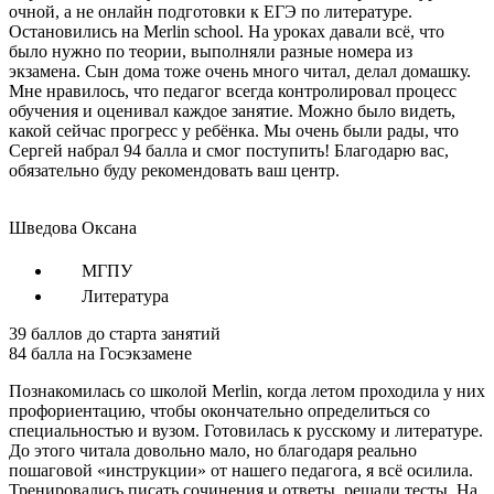
очной, а не онлайн подготовки к ЕГЭ по литературе.
Остановились на Merlin school. На уроках давали всё, что
было нужно по теории, выполняли разные номера из
экзамена. Сын дома тоже очень много читал, делал домашку.
Мне нравилось, что педагог всегда контролировал процесс
обучения и оценивал каждое занятие. Можно было видеть,
какой сейчас прогресс у ребёнка. Мы очень были рады, что
Сергей набрал 94 балла и смог поступить! Благодарю вас,
обязательно буду рекомендовать ваш центр.
Шведова Оксана
МГПУ
Литература
39
баллов до старта занятий
84
балла на Госэкзамене
Познакомилась со школой Merlin, когда летом проходила у них
профориентацию, чтобы окончательно определиться со
специальностью и вузом. Готовилась к русскому и литературе.
До этого читала довольно мало, но благодаря реально
пошаговой «инструкции» от нашего педагога, я всё осилила.
Тренировались писать сочинения и ответы, решали тесты. На