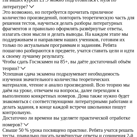
литературе?
Это возможно, но потребуется прочитать приличное
количество произведений, повторить теоретическую часть для
решения тестов, научиться делать разборы литературных
фрагментов и правильно оформлять развёрнутые ответы,
излагать свои мысли и делать выводы. На каждом этапе мы
поддерживаем и направляем наших учеников, готовим их
только по актуальным программам и заданиям. Ребята
пошагово разбираются в предмете, учатся ставить цели и идти
к своему лучшему результату.
Чтобы сдать Госэкзамен на 85+, вы даёте достаточный объём
теории?
Успешная сдача экзамена подразумевает необходимость
изучения значительного количества теоретических
материалов, чтение и анализ произведений. Всю теорию мы
даём на уроке, отвечаем на вопросы, далее переходим к
выполнению конкретных номеров. Дома также нужно будет
знакомиться с соответствующими литературными работами и
делать задания, в конце каждой встречи школьники пишут
контрольную.
Достаточно ли времени вы уделяете практической отработке
номеров?
Свыше 50 % урока посвящено практике. Ребята учатся решать
тесты, правильно писать развёрнутые ответы и сочинения 2-й