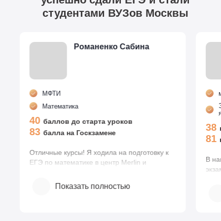
студентами ВУЗов Москвы
Романенко Сабина
МФТИ
Математика
40
баллов до старта уроков
38
83
балла на Госкзамене
81
Отличные курсы! Я ходила на подготовку к
В на
ЕГЭ по математике в центр Merlin и
экза
осталась очень довольна. Сначала я
поэт
прошла вводный тест, что помогло
Показать полностью
русс
определиться с предметами. Программа
зани
оказалась действительно мощной – мы
резу
разбирали множество задач из различных
курс