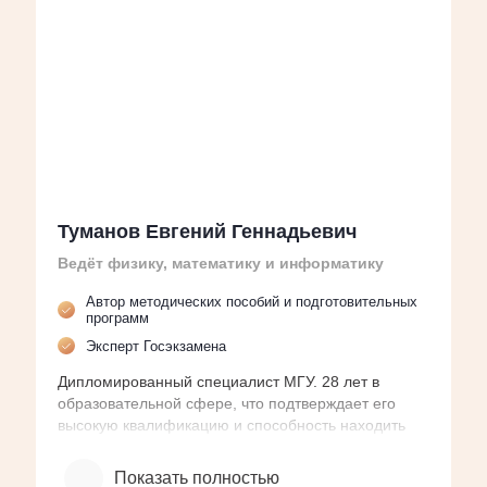
Туманов Евгений Геннадьевич
М
Ведёт физику, математику и информатику
П
Автор методических пособий и подготовительных
программ
Эксперт Госэкзамена
Дипломированный специалист МГУ. 28 лет в
7
образовательной сфере, что подтверждает его
M
высокую квалификацию и способность находить
о
подход к каждому ученику. Все учебные планы
У
адаптирует под требования и экзаменационных
Показать полностью
п