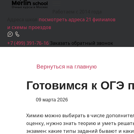
Работаем c 2014 года
Адреса школ
посмотреть адреса 21 филиалов
и схемы проездов
+7 (499) 391-76-16
Заказать обратный звонок
Вернуться на главную
Готовимся к ОГЭ 
09 марта 2026
Химию можно выбирать в числе дополнител
оценку, нужно знать теорию и уметь решать 
экзамен: какие типы заданий бывают и каки