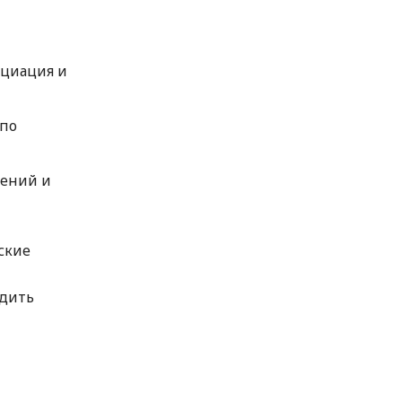
оциация и
 по
нений и
ские
одить