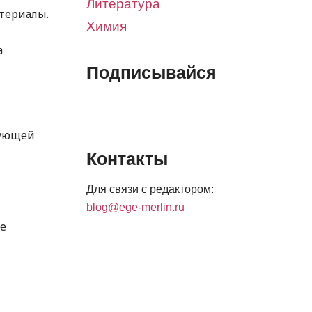
Литература
териалы.
Химия
а
Подписывайся
дующей
Контакты
Для связи с редактором:
blog@ege-merlin.ru
е