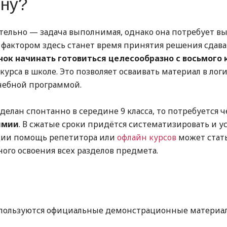
ену?
ятельно — задача выполнимая, однако она потребует в
фактором здесь станет время принятия решения сдава
ок начинать готовиться целесообразно с восьмого 
курса в школе. Это позволяет осваивать материал в лог
учебной программой.
сделан спонтанно в середине 9 класса, то потребуется 
имии
. В сжатые сроки придётся систематизировать и у
ации помощь репетитора или
офлайн курсов
может стат
ого освоения всех разделов предмета.
спользуются официальные демонстрационные материа