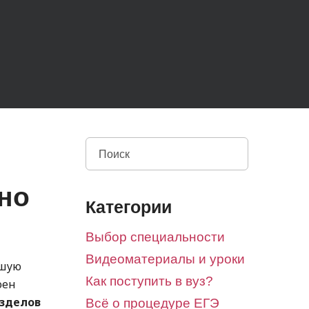
но
Категории
Выбор специальности
Видеоматериалы и уроки
ошую
Как поступить в вуз?
оен
азделов
Всё о процедуре ЕГЭ