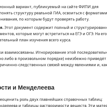
ионный вариант, публикуемый на сайте ФИПИ для
понять структуру реальной ГИА, освоиться с форматам
ивания, по которым будут проверять работу.
я.
Этот документ содержит полный и структурирован
ентов, которые могут встретиться на ЕГЭ и ОГЭ. На его
ательный план изучения всего курса.
ски взаимосвязаны. Игнорирование этой последователь
о либо в произвольном порядке) неизбежно приведёт
ричинно-следственных связей между явлениями и, как 
ости и Менделеева
еоценить роль двух главнейших справочных таблиц:
нделеева и таблицы растворимости веществ. Эти мате