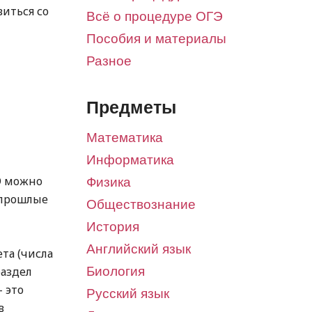
виться со
Всё о процедуре ОГЭ
Пособия и материалы
Разное
Предметы
Математика
Информатика
Э можно
Физика
 прошлые
Обществознание
История
Английский язык
та (числа
раздел
Биология
 это
Русский язык
в