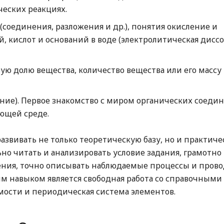
еских реакциях.
соединения, разложения и др.), понятия окисление и
й, кислот и оснований в воде (электролитическая дисс
ую долю вещества, количество вещества или его массу
ение). Первое знакомство с миром органических соеди
ающей среде.
звивать не только теоретическую базу, но и практиче
о читать и анализировать условие задания, грамотно
ения, точно описывать наблюдаемые процессы и пров
м навыком является свободная работа со справочными
мости и периодическая система элементов.