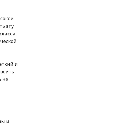
ысокой
ть эту
класса
,
ической
чёткий и
своить
ь не
лы и