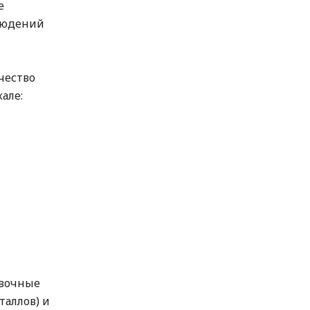
е
людений
чество
але:
вочные
таллов) и