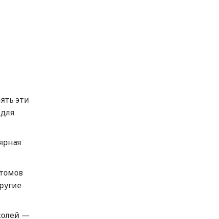
ять эти
 для
лярная
атомов
другие
солей —