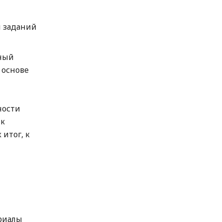
и заданий
ный
 основе
ности
 к
итог, к
риалы