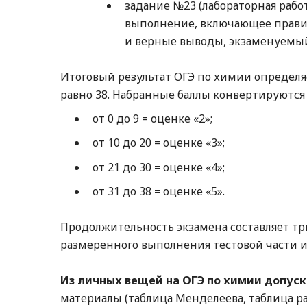
задание №23 (лабораторная работ
выполнение, включающее прави
и верные выводы, экзаменуемый
Итоговый результат ОГЭ по химии определя
равно 38. Набранные баллы конвертируются
от 0 до 9 = оценке «2»;
от 10 до 20 = оценке «3»;
от 21 до 30 = оценке «4»;
от 31 до 38 = оценке «5».
Продолжительность экзамена составляет три
размеренного выполнения тестовой части 
Из личных вещей на ОГЭ по химии допус
материалы (таблица Менделеева, таблица р