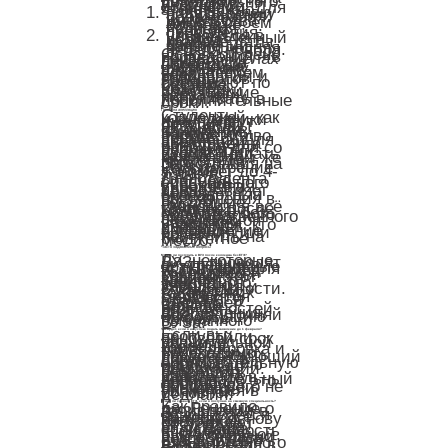
Для студентов ССУЗ предусмотрена возможность добровольного участия в итоговом сочинении. Для этого нужно:
подать заявку в управлении образования по месту жительства либо в своём колледже, если он является пунктом проведения;
уложиться в установленный период – крайние даты подачи заявлений – это последняя неделя ноября.
Основной день проведения – в первых числах декабря. Процедура полностью идентична школьному формату с сохранением всех требований и стандартов. Работу оценивают по системе «зачёт/незачёт». Участники, получившие «незачёт», могут её переписать в дополнительные сроки.
Право на апелляцию
Студенты колледжей, как и выпускники школ, могут оспорить результаты ЕГЭ, если обнаружат занижение баллов или нарушения во время экзамена. Для апелляции у абитуриента имеется 2 рабочих дня со времени публикации итогов. Подать заявление нужно в том же месте, где проходила регистрация на ГИА. Рассмотрение жалобы занимает до 4-х дней.
Для студента среднего специального учебного учреждения сдача ЕГЭ представляет собой стандартный способ поступления в ВУЗ. В последние годы становится всё труднее после колледжа обойтись без сдачи единого государственного экзамена. Особенно он важен тем учащимся, кто планирует сменить направление обучения или хочет поступить на бюджетное место.
Часто задаваемые вопросы
Можно ли поступить в ВУЗ после колледжа без ЕГЭ?
Да, некоторые ВУЗы проводят внутренние вступительные испытания для выпускников колледжей и техникумов. Однако этот вариант зависит от конкретного учебного заведения и специальности. С каждым годом таких ВУЗов становится меньше, и сдача ЕГЭ открывает гораздо больше возможностей для поступления. Всегда уточняй информацию на сайте выбранного ВУЗа.
Что будет, если я не успею подать заявление до 1 февраля?
Если вы пропустили основной срок по уважительной причине (болезнь, командировка и т.д.), необходимо предоставить подтверждающий документ в свою образовательную организацию или место регистрации. Вам могут разрешить подать заявление в дополнительный период, но это сложная процедура. Лучше всего не рисковать и уложиться в основной дедлайн.
Нужно ли сдавать ЕГЭ, если я поступаю на смежную специальность?