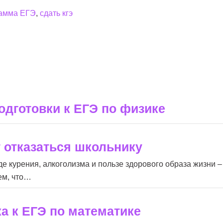
амма ЕГЭ
,
сдать кгэ
дготовки к ЕГЭ по физике
т отказаться школьнику
де курения, алкоголизма и пользе здорового образа жизни –
аем, что…
а к ЕГЭ по математике