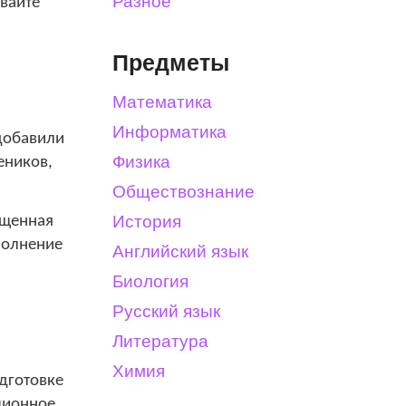
Разное
авайте
Предметы
Математика
Информатика
 добавили
Физика
еников,
Обществознание
История
ущенная
ыполнение
Английский язык
Биология
Русский язык
Литература
Химия
дготовке
нционное