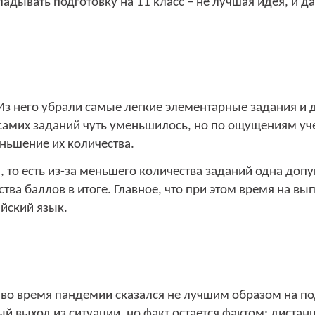
адывать подготовку на 11 класс – не лучшая идея, и д
 Из него убрали самые легкие элементарные задания и
 самих заданий чуть уменьшилось, но по ощущениям уч
ньшение их количества.
и, то есть из-за меньшего количества заданий одна доп
тва баллов в итоге. Главное, что при этом время на в
ийский язык.
 во время пандемии сказался не лучшим образом на по
ый выход из ситуации, но факт остается фактом: диста