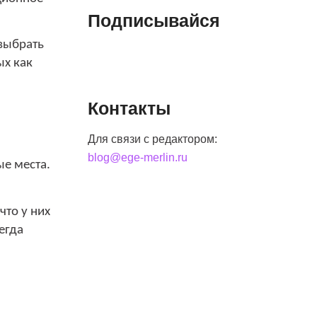
Подписывайся
 выбрать
ых как
Контакты
Для связи с редактором:
blog@ege-merlin.ru
ые места.
что у них
егда