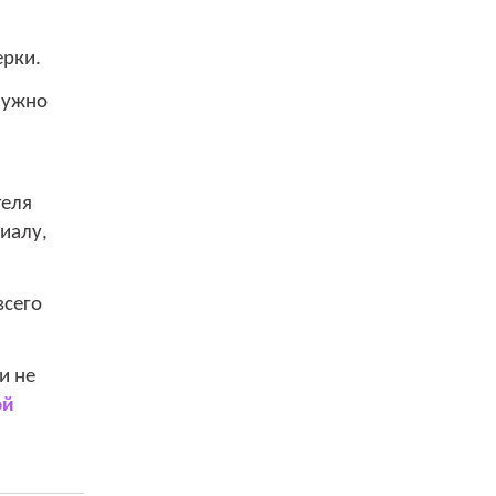
ерки.
 Нужно
теля
иалу,
всего
и не
ой