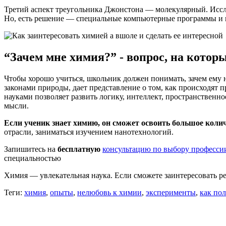
Третий аспект треугольника Джонстона — молекулярный. Иссл
Но, есть решение — специальные компьютерные программы и 
“Зачем мне химия?” - вопрос, на котор
Чтобы хорошо учиться, школьник должен понимать, зачем ему н
законами природы, дает представление о том, как происходят
науками позволяет развить логику, интеллект, пространственн
мысли.
Если ученик знает химию, он сможет освоить большое коли
отрасли, заниматься изучением нанотехнологий.
Запишитесь на
бесплатную
консультацию по выбору професси
специальностью
Химия — увлекательная наука. Если сможете заинтересовать реб
Теги:
химия
,
опыты
,
нелюбовь к химии
,
эксперименты
,
как по