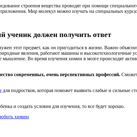
едование строения вещества проводят при помощи специального
приложения. Мир молекул можно изучать на специальных курса
ый ученик должен получить ответ
ужен этот предмет, как он пригодиться в жизни. Важно объяснит
 природные явления, работают машины и высокотехнологичные ус
ое мышление. Во время изучения химии в мозге происходят акти
чество современных, очень перспективных профессий.
Сможет 
и
для подростков, которая поможет выявить слабые и сильные ст
енка и создать условия для изучения, то все будет хорошо.
любить химию