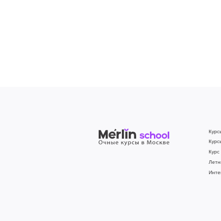
Курс
Курс
Курс
Летн
Инте