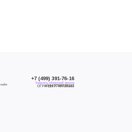
+7 (499) 391-76-16
Заказать обратный звонок
нлайн
ИНН 9709035112
ОГРН 1187746736980