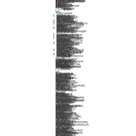
заочное основано на самостоятельном изучении материала и коммуникации с преподавателями и однокурсниками в удаленном режиме.
Так же стоит учитывать, что на заочном отделении есть полностью дистанционные формы, где даже сессии проходят удаленно.
Плюсы заочного обучения
Гибкость расписания: одним из основных преимуществ является гибкость расписания и возможность смотреть материал в записи или на основе готового материала.
Удаленный доступ: обеспечивает получение образования, независимо от местоположения.
Самостоятельность и самоорганизация: здесь студенты развивают навыки самостоятельной работы, а так же учатся сами организовывать свое время.
Продуктивное использование технологий: оно активно использует современные технологии, такие как онлайн платформы, видеоконференции и электронные материалы.
Минусы заочного обучения
Ограниченное личное взаимодействие: отсутствует прямая личная коммуникация с педагогами и однокурсниками.
Ответственность и самомотивация: студенты должны обладать высокой степенью ответственности за весь учебный процесс и вынуждены находить мотивацию самостоятельно.
Ограниченные ресурсы: несмотря на преимущества современных технологий, в таком варианте бывает, что доступ студентов к некоторым ресурсам, таким как лаборатории, библиотеки или практическим занятиям, ограничен.
Необходимость самостоятельной работы: требует высокой самодисциплины и способности самостоятельно организовывать свое время и учебный процесс.
Отсутствие льгот: на заочке нет стипендии и льгот, а так же не предоставляется отсрочка от армии
Вечернее обучение (очно-заочное)
Представляет собой уникальную форму получения высшего образования, обеспечивающую гибкость и адаптивность для людей, у которых в течение недели есть другие обязанности или обстоятельства.
Этот подход позволяет сочетать учебу с работой, семейными обязанностями или личным временем.
У человека есть возможность посещать занятия после рабочего дня или в выходные дни, что позволяет оптимально использовать свое время и ресурсы. Это особенно ценно для тех, кто желает получить высшее образование, но не способен посещать уроки в традиционные дневные часы.
Нагрузка по обучению в целом средняя, весьма сбалансированная, при этом цена обучения часто существенно ниже очного отделения, но при этом, как и на заочке, не положены прочие преференции и отсрочка.
Какое обучение выбрать в ВУЗе?
Выбор между очным, заочным и очно-заочным обучением – это важное решение, которое необходимо принять в соответствии с индивидуальными потребностями каждого.
Очное получение образования, предоставляя возможность непосредственной связи с преподавателями и другими студентами, способствует более глубокому погружению в учебный процесс.
С другой стороны, заочное обучение обладает определенными преимуществами, особенно для тех, кто имеет ограниченное время или живет в удаленных местах. Позволяет гибко планировать учебный процесс, обучаться в удобное время и из любой точки мира.
Очно-заочное — может представлять оптимальную форму для тех, кто стремится сочетать преимущества обоих подходов, получая и очное взаимодействие, и гибкость заочного. Выбор должен основываться на ваших личных предпочтениях, целях и ресурсах.
Это лишь первый шаг на пути к образованию и профессиональному росту. Помните, что важно оставаться открытыми к новым знаниям, непрерывно совершенствоваться и применять полученные знания на практике.