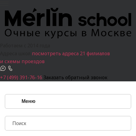
Работаем c 2014 года
Адреса школ
посмотреть адреса 21 филиалов
и схемы проездов
+7 (499) 391-76-16
Заказать обратный звонок
Меню