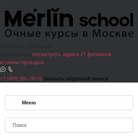
Работаем c 2014 года
Адреса школ
посмотреть адреса 21 филиалов
и схемы проездов
+7 (499) 391-76-16
Заказать обратный звонок
Меню